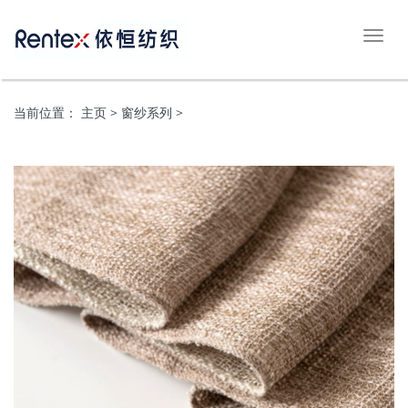
切
换
导
航
当前位置：
主页
> 窗纱系列 >