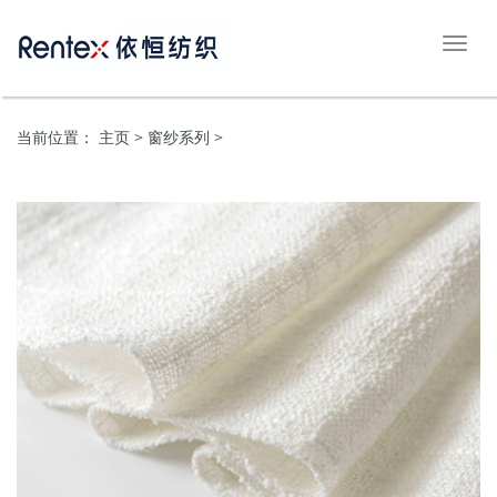
切
换
导
航
当前位置：
主页
> 窗纱系列 >