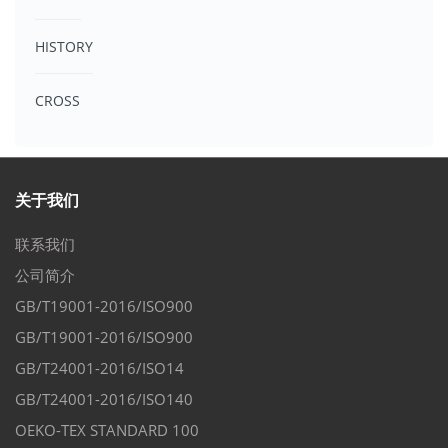
HISTORY
CROSS
关于我们
联系我们
公司简介
GB/T19001-2016/ISO900
GB/T19001-2016/ISO900
GB/T24001-2016/ISO14
GB/T24001-2016/ISO140
OEKO-TEX STANDARD 100