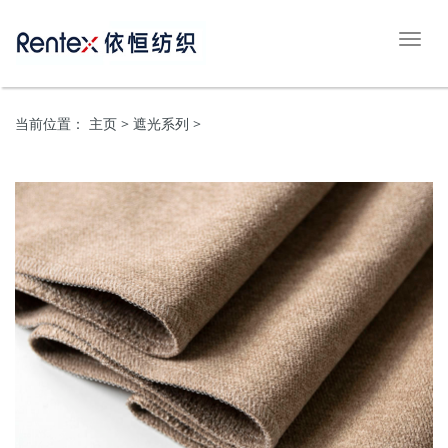
切
换
导
航
当前位置：
主页
> 遮光系列 >